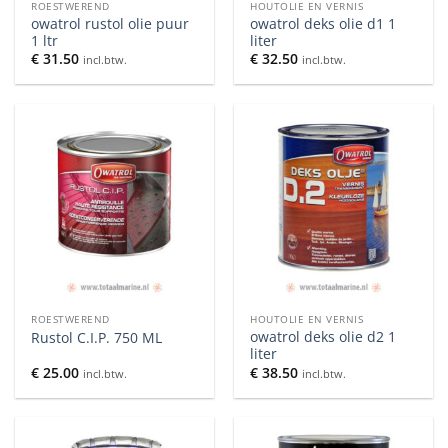
ROESTWEREND
HOUTOLIE EN VERNIS
owatrol rustol olie puur
owatrol deks olie d1 1
1 ltr
liter
€
31.50
€
32.50
incl.btw.
incl.btw.
ROESTWEREND
HOUTOLIE EN VERNIS
owatrol deks olie d2 1
Rustol C.I.P. 750 ML
liter
€
25.00
€
38.50
incl.btw.
incl.btw.