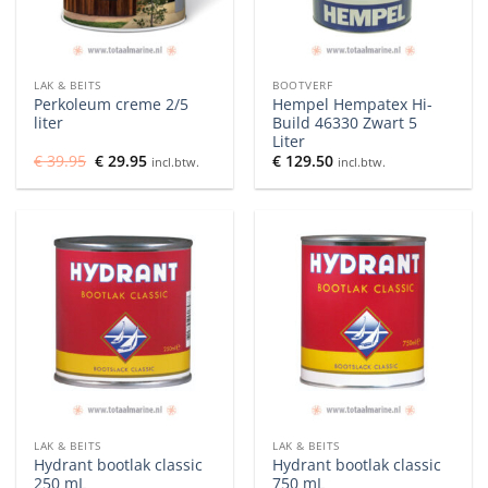
LAK & BEITS
BOOTVERF
Perkoleum creme 2/5
Hempel Hempatex Hi-
liter
Build 46330 Zwart 5
Liter
Oorspronkelijke
Huidige
€
39.95
€
29.95
€
129.50
incl.btw.
incl.btw.
prijs
prijs
was:
is:
€ 39.95.
€ 29.95.
LAK & BEITS
LAK & BEITS
Hydrant bootlak classic
Hydrant bootlak classic
250 mL
750 mL