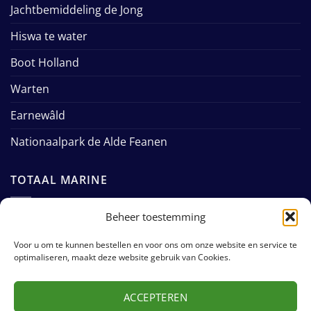
Jachtbemiddeling de Jong
Hiswa te water
Boot Holland
Warten
Earnewâld
Nationaalpark de Alde Feanen
TOTAAL MARINE
Beheer toestemming
Midsbuorren 24
9003 LB
Voor u om te kunnen bestellen en voor ons om onze website en service te
Warten
optimaliseren, maakt deze website gebruik van Cookies.
Tel: +31 (0)58 255 1362
ACCEPTEREN
E-mail:
info@totaalmarine.eu