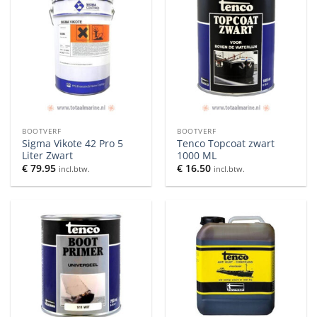
BOOTVERF
BOOTVERF
Sigma Vikote 42 Pro 5
Tenco Topcoat zwart
Liter Zwart
1000 ML
€
79.95
€
16.50
incl.btw.
incl.btw.