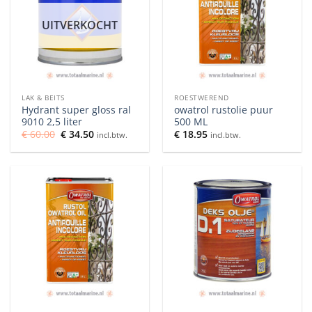
UITVERKOCHT
LAK & BEITS
ROESTWEREND
Hydrant super gloss ral
owatrol rustolie puur
9010 2,5 liter
500 ML
Oorspronkelijke
Huidige
€
60.00
€
34.50
€
18.95
incl.btw.
incl.btw.
prijs
prijs
was:
is:
€ 60.00.
€ 34.50.