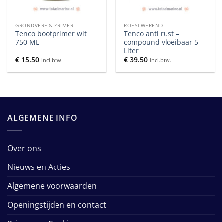
GRONDVERF & PRIMER
ROESTWEREND
Tenco bootprimer wit
Tenco anti rust –
750 ML
compound vloeibaar 5
Liter
€
15.50
€
39.50
incl.btw.
incl.btw.
ALGEMENE INFO
Over ons
Nieuws en Acties
Algemene voorwaarden
Openingstijden en contact