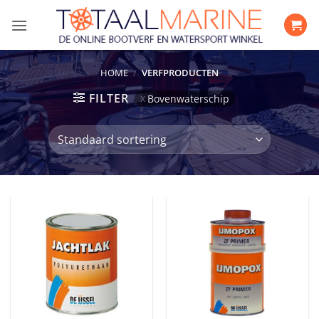
Ga
naar
inhoud
HOME
/
VERFPRODUCTEN
FILTER
Bovenwaterschip