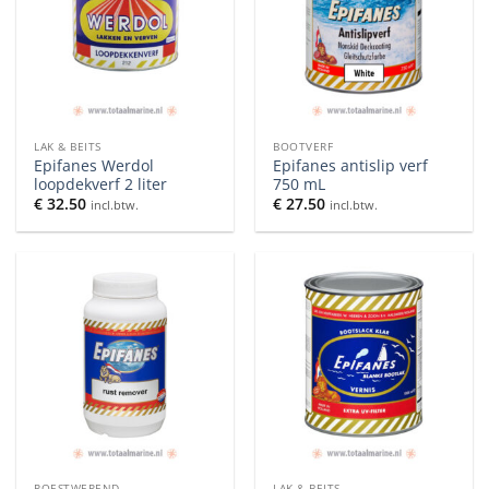
LAK & BEITS
BOOTVERF
Epifanes Werdol
Epifanes antislip verf
loopdekverf 2 liter
750 mL
€
32.50
€
27.50
incl.btw.
incl.btw.
ROESTWEREND
LAK & BEITS