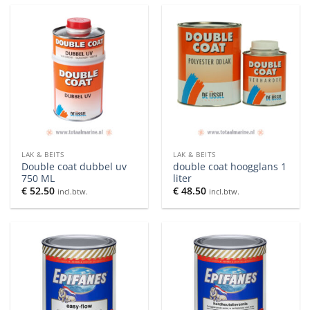
LAK & BEITS
LAK & BEITS
Double coat dubbel uv
double coat hoogglans 1
750 ML
liter
€
52.50
€
48.50
incl.btw.
incl.btw.