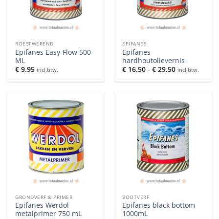
ROESTWEREND
EPIFANES
Epifanes Easy-Flow 500
Epifanes
ML
hardhoutolievernis
Prijsklasse:
€
9.95
€
16.50
-
€
29.50
incl.btw.
incl.btw.
€ 16.50
tot
€ 29.50
GRONDVERF & PRIMER
BOOTVERF
Epifanes Werdol
Epifanes black bottom
metalprimer 750 mL
1000mL