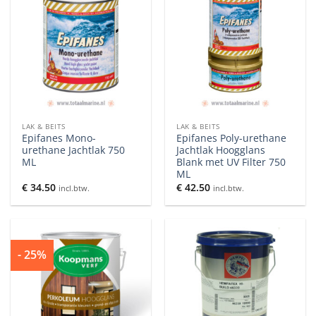
LAK & BEITS
LAK & BEITS
Epifanes Mono-
Epifanes Poly-urethane
urethane Jachtlak 750
Jachtlak Hoogglans
ML
Blank met UV Filter 750
ML
€
34.50
€
42.50
incl.btw.
incl.btw.
- 25%