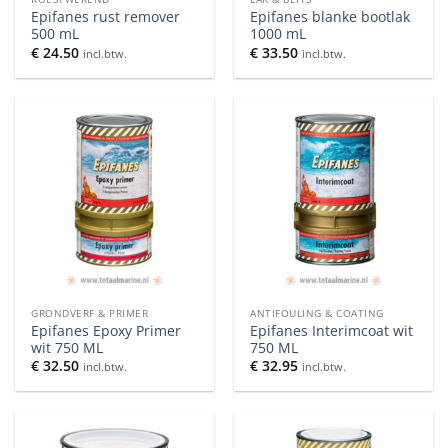
Epifanes rust remover
Epifanes blanke bootlak
500 mL
1000 mL
€
24.50
€
33.50
incl.btw.
incl.btw.
GRONDVERF & PRIMER
ANTIFOULING & COATING
Epifanes Epoxy Primer
Epifanes Interimcoat wit
wit 750 ML
750 ML
€
32.50
€
32.95
incl.btw.
incl.btw.