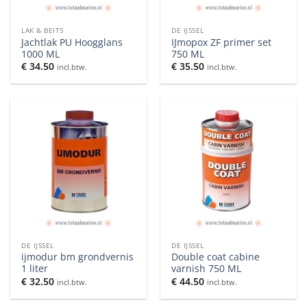
LAK & BEITS
DE IJSSEL
Jachtlak PU Hoogglans
IJmopox ZF primer set
1000 ML
750 ML
€
34.50
€
35.50
incl.btw.
incl.btw.
DE IJSSEL
DE IJSSEL
ijmodur bm grondvernis
Double coat cabine
1 liter
varnish 750 ML
€
32.50
€
44.50
incl.btw.
incl.btw.