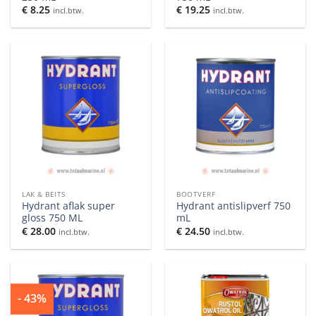
€
8.25
€
19.25
incl.btw.
incl.btw.
LAK & BEITS
BOOTVERF
Hydrant aflak super
Hydrant antislipverf 750
gloss 750 ML
mL
€
28.00
€
24.50
incl.btw.
incl.btw.
- 43%