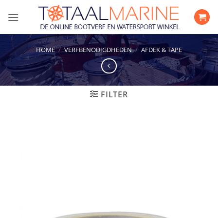
Ga
naar
inhoud
HOME
/
VERFBENODIGDHEDEN
/
AFDEK & TAPE
FILTER