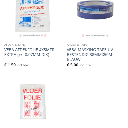
AFDEK & TAPE
AFDEK & TAPE
VEBA AFDEKFOLIE 4X5MTR
VEBA MASKING TAPE UV
EXTRA (+/- 0,07MM DIK)
BESTENDIG 38MMX50M
BLAUW
€
1.50
€
5.00
incl.btw.
incl.btw.