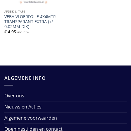
AFDEK & TAPE
VEBA VLOERFOLIE 4X4MTR
TRANSPARANT EXTRA (+/-
0.02MM DIK)
€
4.95
incl.btw.
ALGEMENE INFO
Over ons
Nieuws en Acties
Algemene voorwaarden
Openingstijden en contact