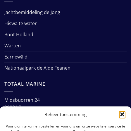
Jachtbemiddeling de Jong
Hiswa te water
Boot Holland
Warten
Earnewâld
Nationaalpark de Alde Feanen
TOTAAL MARINE
Midsbuorren 24
9003 LB
Warten
Beheer toestemming
Voor u om te kunnen bestellen en voor ons om onze website en service te
Tel: +31 (0)58 255 1362