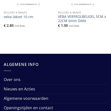
ROLLERS & BAKJES
ROLLERS & BAKJES
VEBA VERFROLBEUGEL 5CM x
veba lakset 10 cm
22CM 6mm Dikte
€
2.80
€
1.00
incl.btw.
incl.btw.
ALGEMENE INFO
Over ons
Nieuws en Acties
Algemene voorwaarden
Openingstijden en contact