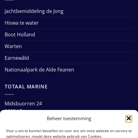
Jachtbemiddeling de Jong
Hiswa te water
Boot Holland
Warten
Earnewâld
Nationaalpark de Alde Feanen
TOTAAL MARINE
Midsbuorren 24
9003 LB
Beheer toestemming
Warten
Voor u om te kunnen bestellen en voor ons om onze website en service te
Tel: +31 (0)58 255 1362
optimaliseren, maakt deze website gebruik van Cookies.