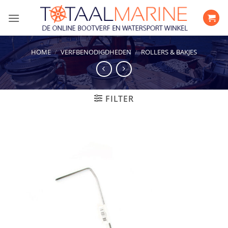
Ga
naar
inhoud
HOME
/
VERFBENODIGDHEDEN
/
ROLLERS & BAKJES
FILTER