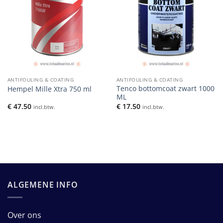
ANTIFOULING & COATING
ANTIFOULING & COATING
Tenco bottomcoat zwart 1000
Hempel Mille Xtra 750 ml
ML
€
47.50
€
17.50
incl.btw.
incl.btw.
ALGEMENE INFO
Over ons