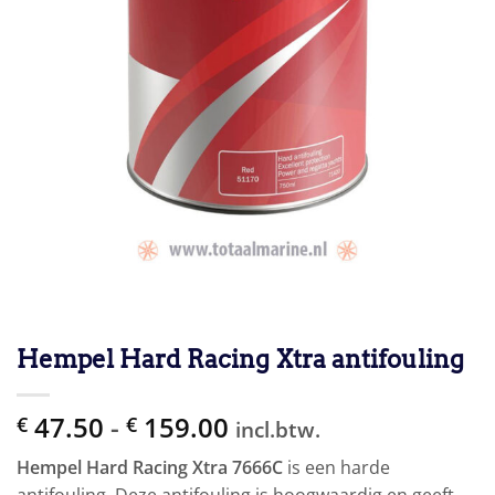
Hempel Hard Racing Xtra antifouling
Prijsklasse:
47.50
-
159.00
€
€
incl.btw.
€ 47.50
Hempel Hard Racing Xtra 7666C
is een harde
tot
antifouling. Deze antifouling is hoogwaardig en geeft