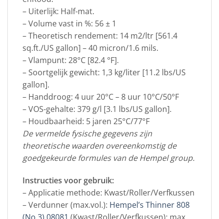
– Uiterlijk: Half-mat.
– Volume vast in %: 56 ± 1
– Theoretisch rendement: 14 m2/ltr [561.4
sq.ft./US gallon] – 40 micron/1.6 mils.
– Vlampunt: 28°C [82.4 °F].
– Soortgelijk gewicht: 1,3 kg/liter [11.2 lbs/US
gallon].
– Handdroog: 4 uur 20°C – 8 uur 10°C/50°F
– VOS-gehalte: 379 g/l [3.1 lbs/US gallon].
– Houdbaarheid: 5 jaren 25°C/77°F
De vermelde fysische gegevens zijn
theoretische waarden overeenkomstig de
goedgekeurde formules van de Hempel group.
Instructies voor gebruik:
– Applicatie methode: Kwast/Roller/Verfkussen
– Verdunner (max.vol.):
Hempel’s Thinner 808
(No 3) 08081
(Kwast/Roller/Verfkussen): max.