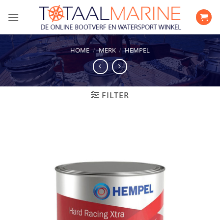
Ga
naar
inhoud
HOME
/
MERK
/
HEMPEL
FILTER