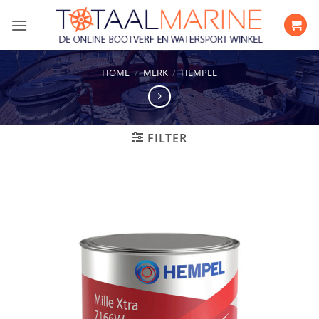
Ga
naar
inhoud
HOME
/
MERK
/
HEMPEL
FILTER