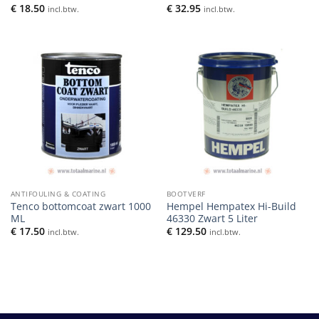
€
18.50
€
32.95
incl.btw.
incl.btw.
ANTIFOULING & COATING
BOOTVERF
Tenco bottomcoat zwart 1000
Hempel Hempatex Hi-Build
ML
46330 Zwart 5 Liter
€
17.50
€
129.50
incl.btw.
incl.btw.