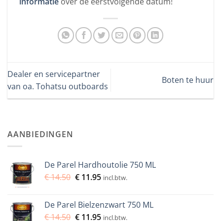
informatie
over de eerstvolgende datum!
Dealer en servicepartner
Boten te huur
van oa. Tohatsu outboards
AANBIEDINGEN
De Parel Hardhoutolie 750 ML
Oorspronkelijke
Huidige
€
14.50
€
11.95
incl.btw.
prijs
prijs
was:
is:
De Parel Bielzenzwart 750 ML
€ 14.50.
€ 11.95.
Oorspronkelijke
Huidige
€
14.50
€
11.95
incl.btw.