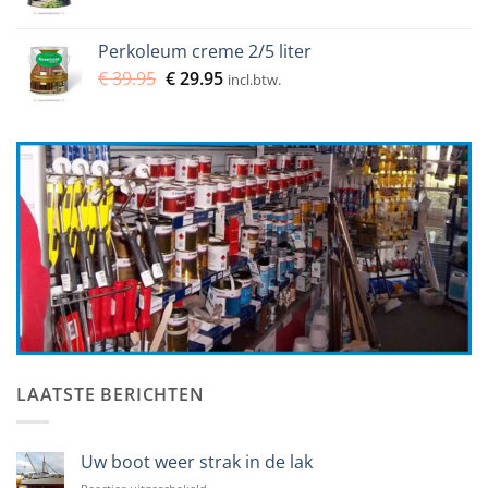
prijs
prijs
was:
is:
Perkoleum creme 2/5 liter
€ 14.50.
€ 11.95.
Oorspronkelijke
Huidige
€
39.95
€
29.95
incl.btw.
prijs
prijs
was:
is:
€ 39.95.
€ 29.95.
LAATSTE BERICHTEN
Uw boot weer strak in de lak
voor