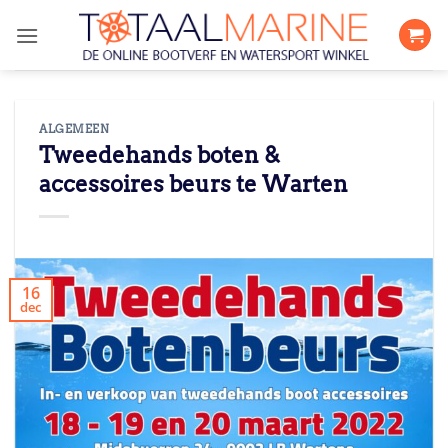
Ga
naar
inhoud
ALGEMEEN
Tweedehands boten &
accessoires beurs te Warten
16
dec