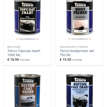
BOOTVERF
GRONDVERF & PRIMER
Tenco Topcoat zwart
Tenco bootprimer wit
1000 ML
750 ML
€
16.50
€
15.50
incl.btw.
incl.btw.