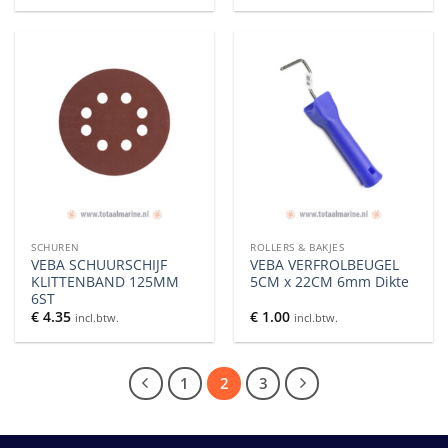
SCHUREN
ROLLERS & BAKJES
VEBA SCHUURSCHIJF
VEBA VERFROLBEUGEL
KLITTENBAND 125MM
5CM x 22CM 6mm Dikte
6ST
€
4.35
€
1.00
incl.btw.
incl.btw.
1
2
3