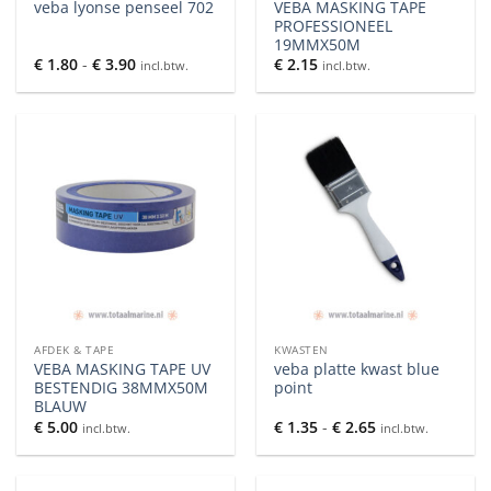
VEBA MASKING TAPE
veba lyonse penseel 702
PROFESSIONEEL
19MMX50M
Prijsklasse:
€
1.80
-
€
3.90
€
2.15
incl.btw.
incl.btw.
€ 1.80
tot
€ 3.90
AFDEK & TAPE
KWASTEN
VEBA MASKING TAPE UV
veba platte kwast blue
BESTENDIG 38MMX50M
point
BLAUW
Prijsklasse:
€
5.00
€
1.35
-
€
2.65
incl.btw.
incl.btw.
€ 1.35
tot
€ 2.65