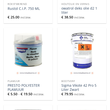
ROESTWEREND
HOUTOLIE EN VERNIS
owatrol deks olie d2 1
Rustol C.I.P. 750 ML
liter
€
25.00
€
38.50
incl.btw.
incl.btw.
PLAMUUR
BOOTVERF
PRESTO POLYESTER
Sigma Vikote 42 Pro 5
PLAMUUR
Liter Zwart
Prijsklasse:
€
5.50
-
€
19.50
€
79.95
incl.btw.
incl.btw.
€ 5.50
tot
€ 19.50