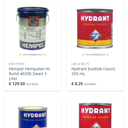
BOOTVERF
LAK & BEITS
Hempel Hempatex Hi-
Hydrant bootlak classic
Build 46330 Zwart 5
250 mL
Liter
€
129.50
€
8.25
incl.btw.
incl.btw.