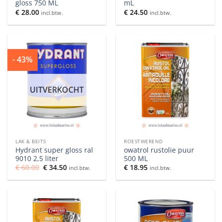
gloss 750 ML
mL
€
28.00
€
24.50
incl.btw.
incl.btw.
- 43%
UITVERKOCHT
LAK & BEITS
ROESTWEREND
Hydrant super gloss ral
owatrol rustolie puur
9010 2,5 liter
500 ML
Oorspronkelijke
Huidige
€
60.00
€
34.50
€
18.95
incl.btw.
incl.btw.
prijs
prijs
was:
is:
€ 60.00.
€ 34.50.