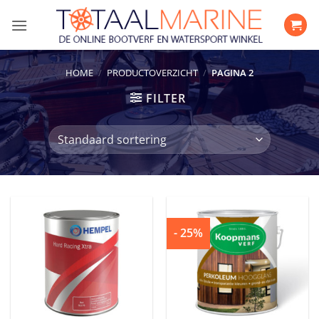
Ga
naar
inhoud
HOME
/
PRODUCTOVERZICHT
/
PAGINA 2
FILTER
- 25%