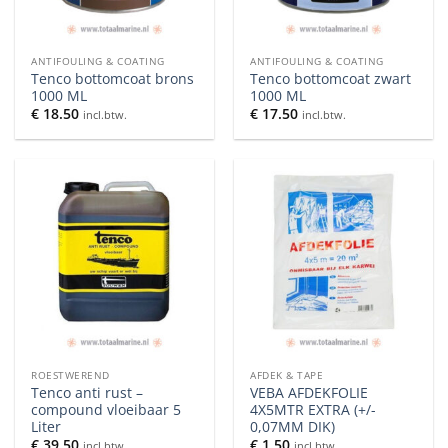
ANTIFOULING & COATING
ANTIFOULING & COATING
Tenco bottomcoat brons
Tenco bottomcoat zwart
1000 ML
1000 ML
€
18.50
€
17.50
incl.btw.
incl.btw.
ROESTWEREND
AFDEK & TAPE
Tenco anti rust –
VEBA AFDEKFOLIE
compound vloeibaar 5
4X5MTR EXTRA (+/-
Liter
0,07MM DIK)
€
39.50
€
1.50
incl.btw.
incl.btw.