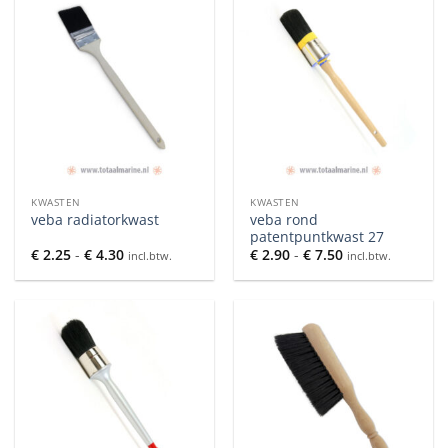
KWASTEN
KWASTEN
veba rond
veba radiatorkwast
patentpuntkwast 27
Prijsklasse:
Prijsklasse:
€
2.25
-
€
4.30
€
2.90
-
€
7.50
incl.btw.
incl.btw.
€ 2.25
€ 2.90
tot
tot
€ 4.30
€ 7.50