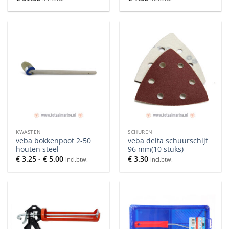
KWASTEN
SCHUREN
veba bokkenpoot 2-50
veba delta schuurschijf
houten steel
96 mm(10 stuks)
Prijsklasse:
€
3.25
-
€
5.00
€
3.30
incl.btw.
incl.btw.
€ 3.25
tot
€ 5.00