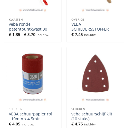
KWASTEN
OVERIGE
veba ronde
VEBA
patentpuntkwast 30
SCHILDERSSTOFFER
Prijsklasse:
€
1.35
-
€
3.70
€
7.45
incl.btw.
incl.btw.
€ 1.35
tot
€ 3.70
SCHUREN
SCHUREN
VEBA schuurpapier rol
veba schuurschijf klit
110mm x 4,5mtr
(10 stuks)
€
4.05
€
4.75
incl.btw.
incl.btw.