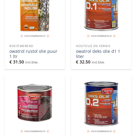
ROESTWEREND
HOUTOLIE EN VERNIS
owatrol rustol olie puur
owatrol deks olie d1 1
1 ltr
liter
€
31.50
€
32.50
incl.btw.
incl.btw.