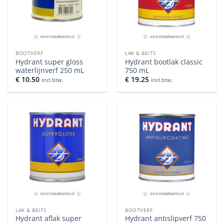
BOOTVERF
LAK & BEITS
Hydrant super gloss
Hydrant bootlak classic
waterlijnverf 250 mL
750 mL
€
10.50
€
19.25
incl.btw.
incl.btw.
LAK & BEITS
BOOTVERF
Hydrant aflak super
Hydrant antislipverf 750