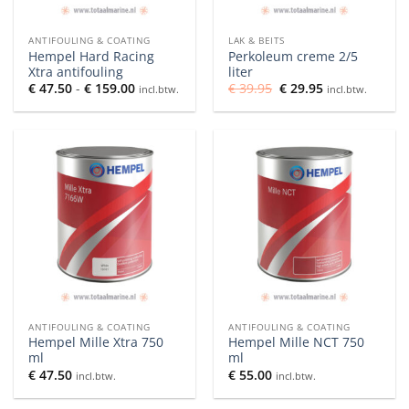
ANTIFOULING & COATING
LAK & BEITS
Hempel Hard Racing
Perkoleum creme 2/5
Xtra antifouling
liter
Prijsklasse:
Oorspronkelijke
Huidige
€
47.50
-
€
159.00
€
39.95
€
29.95
incl.btw.
incl.btw.
€ 47.50
prijs
prijs
tot
was:
is:
€ 159.00
€ 39.95.
€ 29.95.
ANTIFOULING & COATING
ANTIFOULING & COATING
Hempel Mille Xtra 750
Hempel Mille NCT 750
ml
ml
€
47.50
€
55.00
incl.btw.
incl.btw.